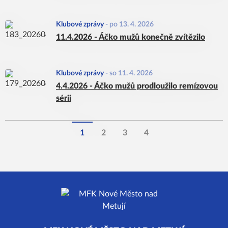
Klubové zprávy
-
po 13. 4. 2026
11.4.2026 - Áčko mužů konečně zvítězilo
Klubové zprávy
-
so 11. 4. 2026
4.4.2026 - Áčko mužů prodloužilo remízovou
sérii
1
2
3
4