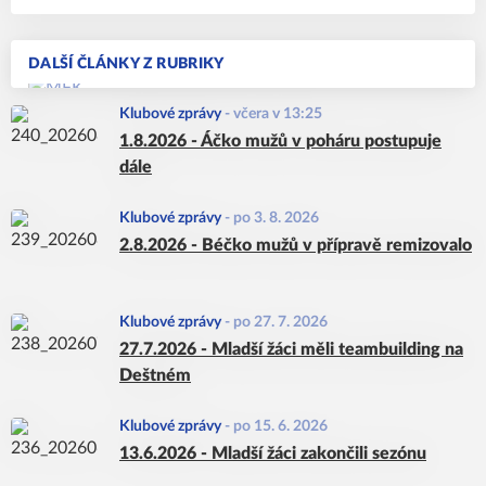
DALŠÍ ČLÁNKY Z RUBRIKY
Klubové zprávy
-
včera v 13:25
1.8.2026 - Áčko mužů v poháru postupuje
dále
Klubové zprávy
-
po 3. 8. 2026
2.8.2026 - Béčko mužů v přípravě remizovalo
Klubové zprávy
-
po 27. 7. 2026
27.7.2026 - Mladší žáci měli teambuilding na
Deštném
Klubové zprávy
-
po 15. 6. 2026
13.6.2026 - Mladší žáci zakončili sezónu