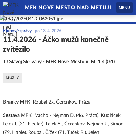
MFK NOVÉ MĚSTO NAD METUJÍ
MENU
Klubové zprávy
-
po 13. 4. 2026
11.4.2026 - Áčko mužů konečně
zvítězilo
TJ Slavoj Skřivany - MFK Nové Město n. M. 1:4 (0:1)
MUŽI A
Branky MFK
: Roubal 2x, Čerenkov, Práza
Sestava MFK
: Vacho - Nejman D. (46. Práza), Kudláček,
Lelek I. (31. Fiedler), Lelek A., Čerenkov, Nejman J., Simon
(79. Hable), Roubal, Čížek (71. Tuček R.), Jelen