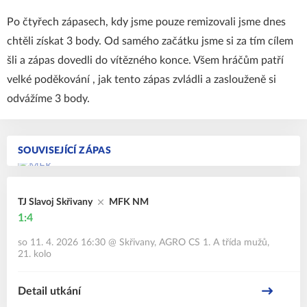
Po čtyřech zápasech, kdy jsme pouze remizovali jsme dnes
chtěli získat 3 body. Od samého začátku jsme si za tím cílem
šli a zápas dovedli do vítězného konce. Všem hráčům patří
velké poděkování , jak tento zápas zvládli a zaslouženě si
odvážíme 3 body.
SOUVISEJÍCÍ ZÁPAS
TJ Slavoj Skřivany
MFK NM
1:4
so 11. 4. 2026 16:30
@
Skřivany
,
AGRO CS 1. A třída mužů,
21. kolo
Detail utkání