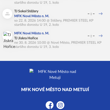
staršího dorostu U 19, 1. kolo
TJ Sokol Stěžery
– : –
MFK Nové Město n. M.
so 22. 8. 2026 14:00
@
Stěžery
,
PREMIER STEEL KP
staršího dorostu U 19, 2. kolo
MFK Nové Město n. M.
– : –
TJ Jiskra Hořice
ne 30. 8. 2026 10:00
@
Nové Město
,
PREMIER STEEL KP
staršího dorostu U 19, 3. kolo
MFK NOVÉ MĚSTO NAD METUJÍ
Facebook
Instagram