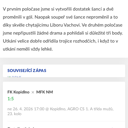
V prvním poločase jsme si vytvořili dostatek šancí a dvě
proměnili v gól. Naopak soupeř své šance neproměnil a to
díky skvěle chytajícímu Liboru Vachovi. Ve druhém poločase
jsme nepřipustili žádné drama a pohlídali si důležité tři body.
Utkání velice dobře odřídila trojice rozhodčích, i když to v
utkání neměli vždy lehké.
SOUVISEJÍCÍ ZÁPAS
FK Kopidlno
MFK NM
1:5
ne 26. 4. 2026 17:00
@
Kopidlno
,
AGRO CS 1. A třída mužů,
23. kolo