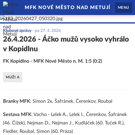
MFK NOVÉ MĚSTO NAD METUJÍ
MENU
Klubové zprávy
-
po 27. 4. 2026
26.4.2026 - Áčko mužů vysoko vyhrálo
v Kopidlnu
FK Kopidlno - MFK Nové Město n. M. 1:5 (0:2)
MUŽI A
Branky MFK
: Simon 2x, Šafránek, Čerenkov, Roubal
Sestava MFK
: Vacho - Lelek A., Lelek I., Čerenkov, Šafránek
(46. Čížek), Nejman D., Nejman J., Kudláček (60. Tuček R.),
Fiedler, Roubal, Simon (60. Práza)