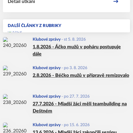
Detail utkání
DALŠÍ ČLÁNKY Z RUBRIKY
Klubové zprávy
-
st 5. 8. 2026
1.8.2026 - Áčko mužů v poháru postupuje
dále
Klubové zprávy
-
po 3. 8. 2026
2.8.2026 - Béčko mužů v přípravě remizovalo
Klubové zprávy
-
po 27. 7. 2026
27.7.2026 - Mladší žáci měli teambuilding na
Deštném
Klubové zprávy
-
po 15. 6. 2026
13.6.2026 - Mladší žáci zakončili sezónu