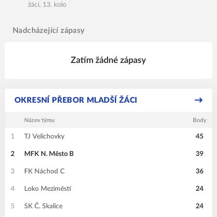
žáci, 13. kolo
Nadcházející zápasy
Zatím žádné zápasy
OKRESNÍ PŘEBOR MLADŠÍ ŽÁCI
Název týmu
Body
1
TJ Velichovky
45
2
MFK N. Město B
39
3
FK Náchod C
36
4
Loko Meziměstí
24
5
SK Č. Skalice
24