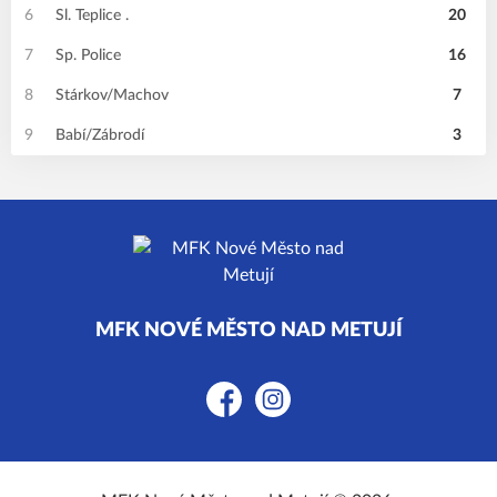
6
Sl. Teplice .
20
7
Sp. Police
16
8
Stárkov/Machov
7
9
Babí/Zábrodí
3
MFK NOVÉ MĚSTO NAD METUJÍ
Facebook
Instagram