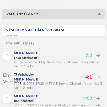
VŠECHNY ČLÁNKY
VÝSLEDKY & AKTUÁLNÍ PROGRAM
Poslední zápasy
MFK N. Město B
7:2
Loko Meziměstí
st 3. 6. 2026 16:30
@
Nové Město
,
Okresní přebor mladší
žáci, 17. kolo
TJ Velichovky
4:1
MFK N. Město B
čt 28. 5. 2026 17:30
@
TJ Velichovky
,
Okresní přebor mladší
žáci, 12. kolo
MFK N. Město B
14:2
Babí/Zábrodí
út 19. 5. 2026 17:00
@
Nové Město
,
Okresní přebor mladší