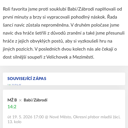
Roli favorita jsme proti souklubí Babí/Zábrodí naplňovali od
první minuty a brzy si vypracovali pohodlný náskok. Řada
šancí navíc zůstala neproměněna. V druhém poločase jsme
navíc dva hráče šetřili z důvodů zranění a také jsme přesunuli
hráče z jejich obvyklých postů, aby si vyzkoušeli hru na
jiných pozicích. V posledních dvou kolech nás ale čekají o
dost silnější soupeři z Velichovek a Meziměstí.
SOUVISEJÍCÍ ZÁPAS
MŽ B
Babí/Zábrodí
14:2
út 19. 5. 2026 17:00
@
Nové Město
,
Okresní přebor mladší žáci,
13. kolo