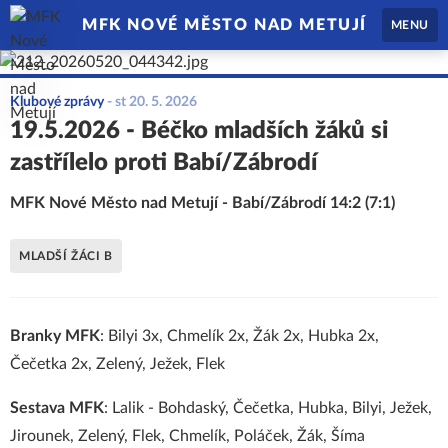
MFK NOVÉ MĚSTO NAD METUJÍ
MENU
Klubové zprávy
-
st 20. 5. 2026
19.5.2026 - Béčko mladších žáků si
zastřílelo proti Babí/Zábrodí
MFK Nové Město nad Metují - Babí/Zábrodí 14:2 (7:1)
MLADŠÍ ŽÁCI B
Branky MFK
: Bilyi 3x, Chmelík 2x, Žák 2x, Hubka 2x,
Čečetka 2x, Zelený, Ježek, Flek
Sestava MFK
: Lalik - Bohdaský, Čečetka, Hubka, Bilyi, Ježek,
Jirounek, Zelený, Flek, Chmelík, Poláček, Žák, Šíma