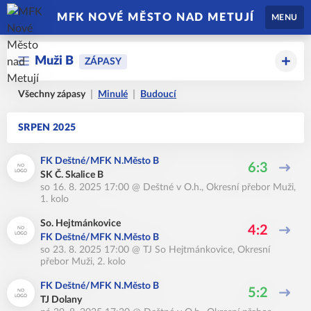
MFK NOVÉ MĚSTO NAD METUJÍ
MENU
Muži B
ZÁPASY
Všechny zápasy
Minulé
Budoucí
SRPEN 2025
FK Deštné/MFK N.Město B
6:3
SK Č. Skalice B
so 16. 8. 2025 17:00
@
Deštné v O.h.
,
Okresní přebor Muži,
1. kolo
So. Hejtmánkovice
4:2
FK Deštné/MFK N.Město B
so 23. 8. 2025 17:00
@
TJ So Hejtmánkovice
,
Okresní
přebor Muži, 2. kolo
FK Deštné/MFK N.Město B
5:2
TJ Dolany