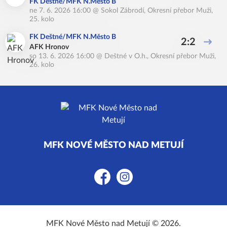
FK Deštné/MFK N.Město B
ne 7. 6. 2026 16:00
@
Sokol Zábrodí
,
Okresní přebor Muži,
25. kolo
FK Deštné/MFK N.Město B
2:2
AFK Hronov
so 13. 6. 2026 16:00
@
Deštné v O.h.
,
Okresní přebor Muži,
26. kolo
MFK NOVÉ MĚSTO NAD METUJÍ
Facebook
Instagram
MFK Nové Město nad Metují © 2026.