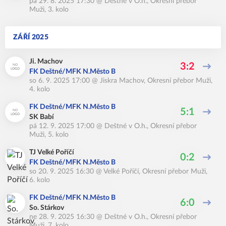
pá 29. 8. 2025 17:30
@
Deštné v O.h.
,
Okresní přebor
Muži, 3. kolo
ZÁŘÍ 2025
Ji. Machov
3:2
FK Deštné/MFK N.Město B
so 6. 9. 2025 17:00
@
Jiskra Machov
,
Okresní přebor Muži,
4. kolo
FK Deštné/MFK N.Město B
5:1
SK Babí
pá 12. 9. 2025 17:00
@
Deštné v O.h.
,
Okresní přebor
Muži, 5. kolo
TJ Velké Poříčí
0:2
FK Deštné/MFK N.Město B
so 20. 9. 2025 16:30
@
Velké Poříčí
,
Okresní přebor Muži,
6. kolo
FK Deštné/MFK N.Město B
6:0
So. Stárkov
ne 28. 9. 2025 16:30
@
Deštné v O.h.
,
Okresní přebor
Muži, 7. kolo