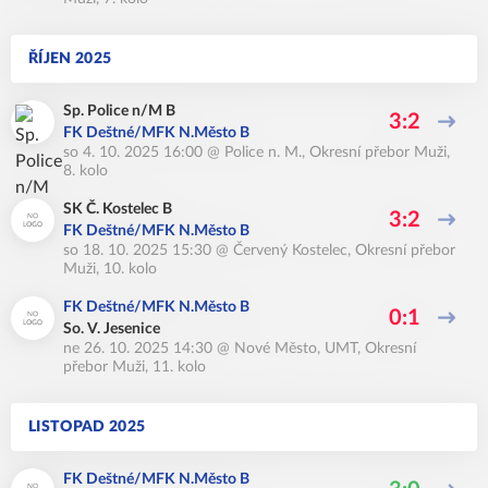
ŘÍJEN 2025
Sp. Police n/M B
3:2
FK Deštné/MFK N.Město B
so 4. 10. 2025 16:00
@
Police n. M.
,
Okresní přebor Muži,
8. kolo
SK Č. Kostelec B
3:2
FK Deštné/MFK N.Město B
so 18. 10. 2025 15:30
@
Červený Kostelec
,
Okresní přebor
Muži, 10. kolo
FK Deštné/MFK N.Město B
0:1
So. V. Jesenice
ne 26. 10. 2025 14:30
@
Nové Město, UMT
,
Okresní
přebor Muži, 11. kolo
LISTOPAD 2025
FK Deštné/MFK N.Město B