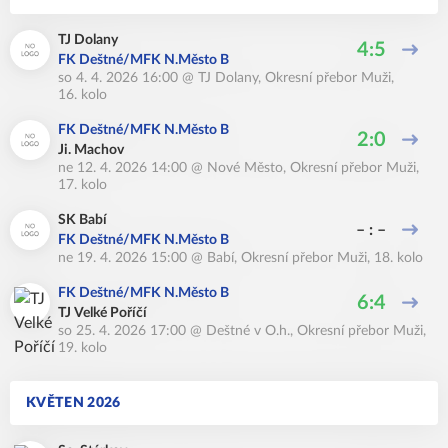
TJ Dolany
4:5
FK Deštné/MFK N.Město B
so 4. 4. 2026 16:00
@
TJ Dolany
,
Okresní přebor Muži,
16. kolo
FK Deštné/MFK N.Město B
2:0
Ji. Machov
ne 12. 4. 2026 14:00
@
Nové Město
,
Okresní přebor Muži,
17. kolo
SK Babí
– : –
FK Deštné/MFK N.Město B
ne 19. 4. 2026 15:00
@
Babí
,
Okresní přebor Muži, 18. kolo
FK Deštné/MFK N.Město B
6:4
TJ Velké Poříčí
so 25. 4. 2026 17:00
@
Deštné v O.h.
,
Okresní přebor Muži,
19. kolo
KVĚTEN 2026