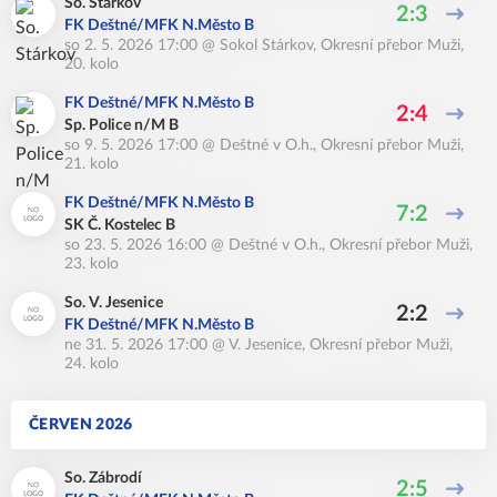
So. Stárkov
2:3
FK Deštné/MFK N.Město B
so 2. 5. 2026 17:00
@
Sokol Stárkov
,
Okresní přebor Muži,
20. kolo
FK Deštné/MFK N.Město B
2:4
Sp. Police n/M B
so 9. 5. 2026 17:00
@
Deštné v O.h.
,
Okresní přebor Muži,
21. kolo
FK Deštné/MFK N.Město B
7:2
SK Č. Kostelec B
so 23. 5. 2026 16:00
@
Deštné v O.h.
,
Okresní přebor Muži,
23. kolo
So. V. Jesenice
2:2
FK Deštné/MFK N.Město B
ne 31. 5. 2026 17:00
@
V. Jesenice
,
Okresní přebor Muži,
24. kolo
ČERVEN 2026
So. Zábrodí
2:5