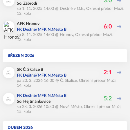
3:0
So. Zábrodí
so 1. 11. 2025 14:00
@
Deštné v O.h.
,
Okresní přebor Muži,
12. kolo
AFK Hronov
6:0
FK Deštné/MFK N.Město B
so 8. 11. 2025 14:00
@
Hronov
,
Okresní přebor Muži,
13. kolo
BŘEZEN 2026
SK Č. Skalice B
2:1
FK Deštné/MFK N.Město B
pá 20. 3. 2026 16:00
@
Č. Skalice
,
Okresní přebor Muži,
14. kolo
FK Deštné/MFK N.Město B
5:2
So. Hejtmánkovice
so 28. 3. 2026 10:30
@
Nové Město
,
Okresní přebor Muži,
15. kolo
DUBEN 2026