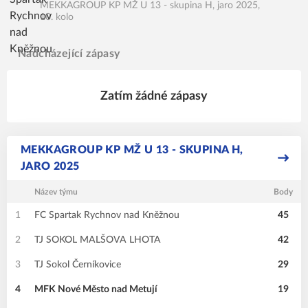
MEKKAGROUP KP MŽ U 13 - skupina H, jaro 2025,
10. kolo
Nadcházející zápasy
Zatím žádné zápasy
MEKKAGROUP KP MŽ U 13 - SKUPINA H,
JARO 2025
Název týmu
Body
1
FC Spartak Rychnov nad Kněžnou
45
2
TJ SOKOL MALŠOVA LHOTA
42
3
TJ Sokol Černíkovice
29
4
MFK Nové Město nad Metují
19