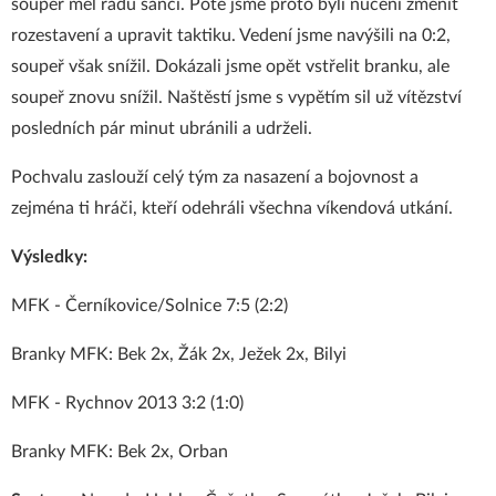
soupeř měl řadu šancí. Poté jsme proto byli nuceni změnit
rozestavení a upravit taktiku. Vedení jsme navýšili na 0:2,
soupeř však snížil. Dokázali jsme opět vstřelit branku, ale
soupeř znovu snížil. Naštěstí jsme s vypětím sil už vítězství
posledních pár minut ubránili a udrželi.
Pochvalu zaslouží celý tým za nasazení a bojovnost a
zejména ti hráči, kteří odehráli všechna víkendová utkání.
Výsledky:
MFK - Černíkovice/Solnice 7:5 (2:2)
Branky MFK: Bek 2x, Žák 2x, Ježek 2x, Bilyi
MFK - Rychnov 2013 3:2 (1:0)
Branky MFK: Bek 2x, Orban