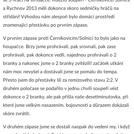
se 3 hráči na střídačce. Kdežto soupeři - Černíkovice/Solnice
a Rychnov 2013 měli dokonce skoro sedmičky hráčů na
střídání! Výhodou nám alespoň bylo domácí prostředí
znamenající přestávku po prvním zápase.
V prvním zápase proti Černíkovicím/Solnici to bylo jako na
houpačce. Brzy jsme prohrávali, pak srovnali, pak zase
prohrávali, pak dokonce vedli, najednou prohrávali o 2
branky a nakonec jsme o 2 branky zvítězili! začátek utkání
nám moc nevyšel a dostávali jsme se pomalu do tempa.
Přesto jsem do přestávky šli za remízového stavu 2:2. V
druhém poločase se podařilo v jednu chvíli soupeři vést
dokonce o 2 branky, ale pak přišla naše desetiminutovka, při
které jsme velkým nasazením, bojovností a důrazem dokázali
skóre zvrátit.
V druhém zápase jsme se dostali naopak do vedení my, i když