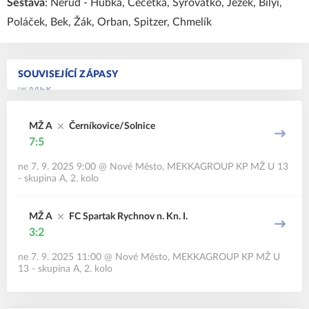
Sestava
: Nerud - Hubka, Čečetka, Syrovátko, Ježek, Bilyi,
Poláček, Bek, Žák, Orban, Spitzer, Chmelík
SOUVISEJÍCÍ ZÁPASY
MŽ A
Černíkovice/Solnice
7:5
ne 7. 9. 2025 9:00
@
Nové Město
,
MEKKAGROUP KP MŽ U 13
- skupina A, 2. kolo
MŽ A
FC Spartak Rychnov n. Kn. I.
3:2
ne 7. 9. 2025 11:00
@
Nové Město
,
MEKKAGROUP KP MŽ U
13 - skupina A, 2. kolo