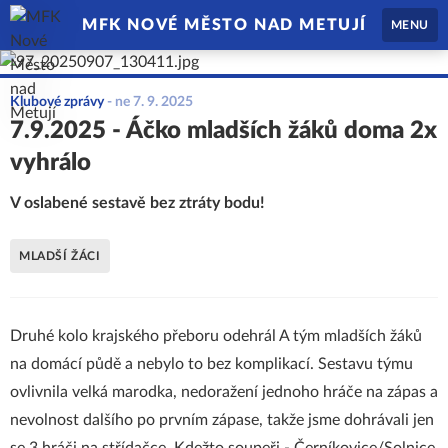
MFK NOVÉ MĚSTO NAD METUJÍ
MENU
Klubové zprávy
-
ne 7. 9. 2025
7.9.2025 - Áčko mladších žáků doma 2x
vyhrálo
V oslabené sestavě bez ztráty bodu!
MLADŠÍ ŽÁCI
Druhé kolo krajského přeboru odehrál A tým mladších žáků
na domácí půdě a nebylo to bez komplikací. Sestavu týmu
ovlivnila velká marodka, nedoražení jednoho hráče na zápas a
nevolnost dalšího po prvním zápase, takže jsme dohrávali jen