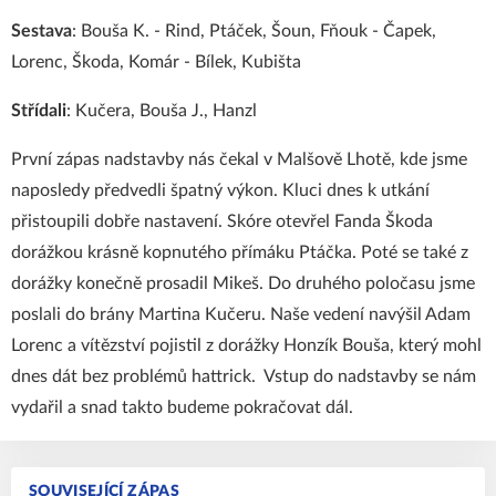
Sestava
: Bouša K. - Rind, Ptáček, Šoun, Fňouk - Čapek,
Lorenc, Škoda, Komár - Bílek, Kubišta
Střídali
: Kučera, Bouša J., Hanzl
První zápas nadstavby nás čekal v Malšově Lhotě, kde jsme
naposledy předvedli špatný výkon. Kluci dnes k utkání
přistoupili dobře nastavení. Skóre otevřel Fanda Škoda
dorážkou krásně kopnutého přímáku Ptáčka. Poté se také z
dorážky konečně prosadil Mikeš. Do druhého poločasu jsme
poslali do brány Martina Kučeru. Naše vedení navýšil Adam
Lorenc a vítězství pojistil z dorážky Honzík Bouša, který mohl
dnes dát bez problémů hattrick. Vstup do nadstavby se nám
vydařil a snad takto budeme pokračovat dál.
SOUVISEJÍCÍ ZÁPAS