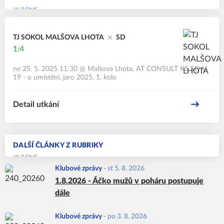
TJ SOKOL MALŠOVA LHOTA
SD
1:4
ne 25. 5. 2025 11:30
@
Malšova Lhota
,
AT CONSULT KS SD U
19 - o umístění, jaro 2025, 1. kolo
Detail utkání
DALŠÍ ČLÁNKY Z RUBRIKY
Klubové zprávy
-
st 5. 8. 2026
1.8.2026 - Áčko mužů v poháru postupuje
dále
Klubové zprávy
-
po 3. 8. 2026